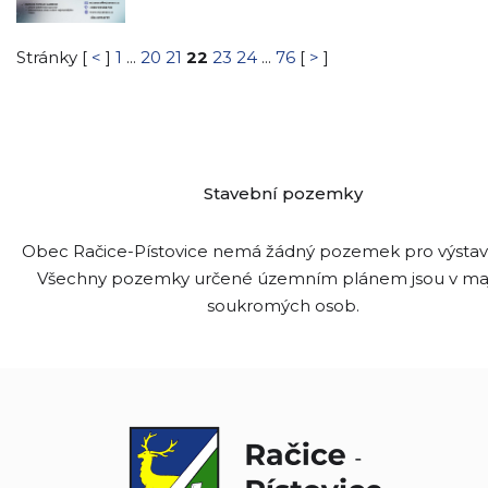
Stránky [
<
]
1
...
20
21
22
23
24
...
76
[
>
]
Stavební pozemky
Obec Račice-Pístovice nemá žádný pozemek pro výsta
Všechny pozemky určené územním plánem jsou v ma
soukromých osob.