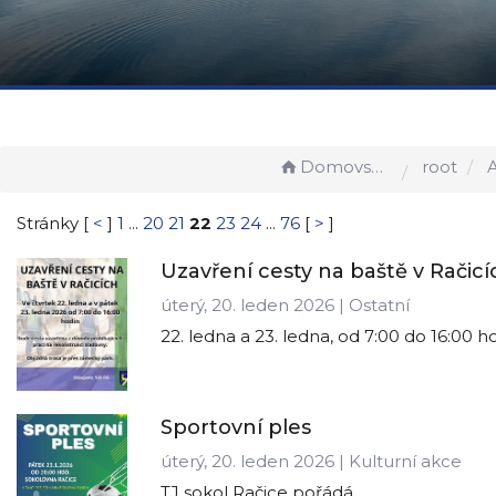
Domovská stránka
root
A
Stránky [
<
]
1
...
20
21
22
23
24
...
76
[
>
]
Uzavření cesty na baště v Račicí
úterý, 20. leden 2026 | Ostatní
22. ledna a 23. ledna, od 7:00 do 16:00 h
Sportovní ples
úterý, 20. leden 2026 | Kulturní akce
TJ sokol Račice pořádá