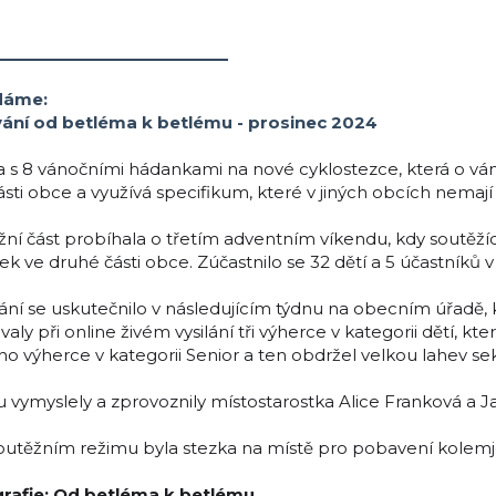
__________________
dáme:
ání od betléma k betlému - prosinec 2024
a s 8 vánočními hádankami na nové cyklostezce, která o ván
sti obce a využívá specifikum, které v jiných obcích nemají
ní část probíhala o třetím adventním víkendu, kdy soutěžící
ek ve druhé části obce. Zúčastnilo se 32 dětí a 5 účastníků v
ání se uskutečnilo v následujícím týdnu na obecním úřadě, 
valy při online živém vysilání tři výherce v kategorii dětí, kte
o výherce v kategorii Senior a ten obdržel velkou lahev se
u vymyslely a zprovoznily místostarostka Alice Franková a 
outěžním režimu byla stezka na místě pro pobavení kolemjd
rafie: Od betléma k betlému