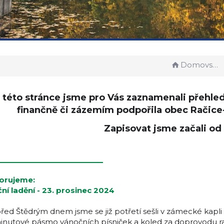
Domovská stránka
 této stránce jsme pro Vás zaznamenali přehled 
finančně či zázemím podpořila obec Račice
Zapisovat jsme začali od
__________________
orujeme:
ní ladění - 23. prosinec 2024
řed Štědrým dnem jsme se již potřetí sešli v zámecké kapli
minutové pásmo vánočních písniček a koled za doprovodu ra