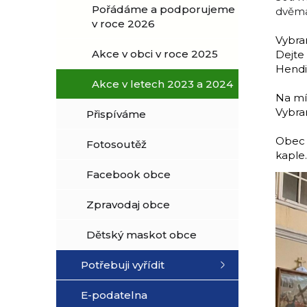
Pořádáme a podporujeme
dvěma
v roce 2026
Vybra
Akce v obci v roce 2025
Dejte
Hendi
Akce v letech 2023 a 2024
Na mís
Vybra
Přispíváme
Obec 
Fotosoutěž
kaple.
Facebook obce
Zpravodaj obce
Dětský maskot obce
Potřebuji vyřídit
E-podatelna