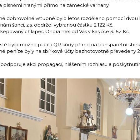
 písněmi hranými přímo na zámecké varhany.
né dobrovolné vstupné bylo letos rozděleno pomocí dvou ka
 nám šanci, z.s. obdržel vybranou částku
2.122 Kč.
kepovaný chlapec Ondra měl od Vás v kasičce 3.152 Kč.
tě bylo možno platit i QR kódy přímo na transparetní sbírkov
né peníze byly na sbírkové účty bezhotovotně převedeny 
podporuje akci propagací, hlášením rozhlasu a poskytnutí