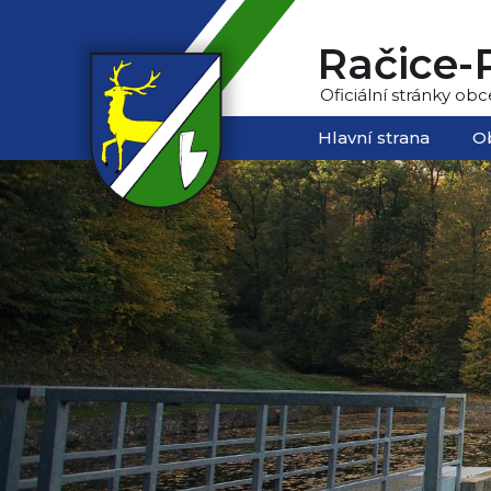
Račice-P
Oficiální stránky obc
Hlavní strana
O