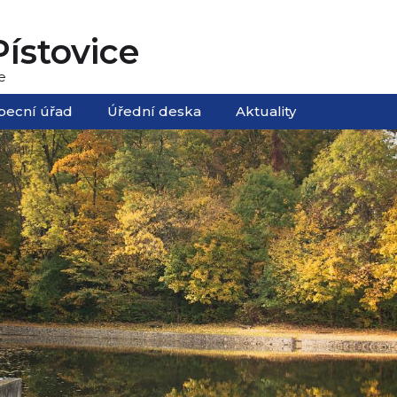
ístovice
e
becní úřad
Úřední deska
Aktuality