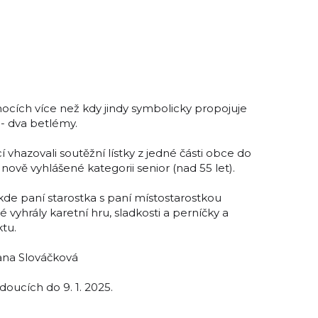
ocích více než kdy jindy symbolicky propojuje
 - dva betlémy.
 vhazovali soutěžní lístky z jedné části obce do
 nově vyhlášené kategorii senior (nad 55 let).
kde paní starostka s paní místostarostkou
ré vyhrály karetní hru, sladkosti a perníčky a
ktu.
Jana Slováčková
oucích do 9. 1. 2025.