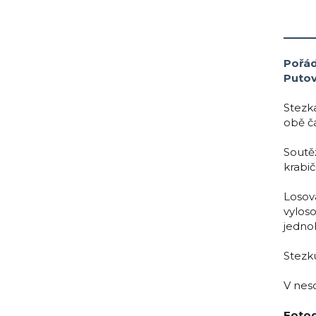
___
Pořá
Putov
Stezk
obě čá
Soutěž
krabič
Losov
vyloso
jednoh
Stezk
V nes
Fotog