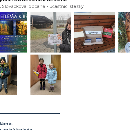
J. Slováčková, občané - účastníci stezky
__________________
dáme:
 zpívá koledy