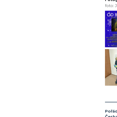
foto: 
___
Pořá
Česko