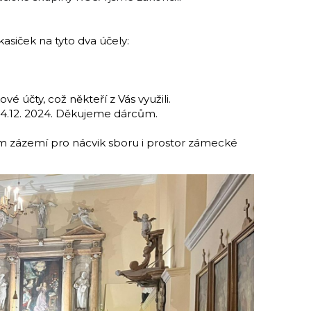
siček na tyto dva účely:
é účty, což někteří z Vás využili.
24.12. 2024. Děkujeme dárcům.
m zázemí pro nácvik sboru i prostor zámecké