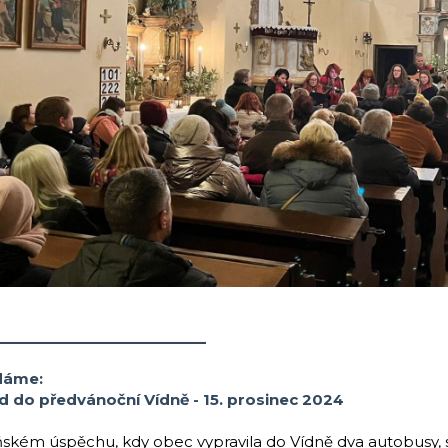
__________________
dáme:
d do předvánoční Vídně - 15. prosinec 2024
ňském úspěchu, kdy obec vypravila do Vídně dva autobusy, 