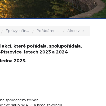
Zprávy z činnosti obce
Pořádáme a podporujeme
Akce v letech 2023 a 2024
akcí, které pořádala, spolupořádala,
-Pístovice letech 2023 a 2024
 ledna 2023.
 na společném zpívání.
čické skupiny ROSA jsme zakončili