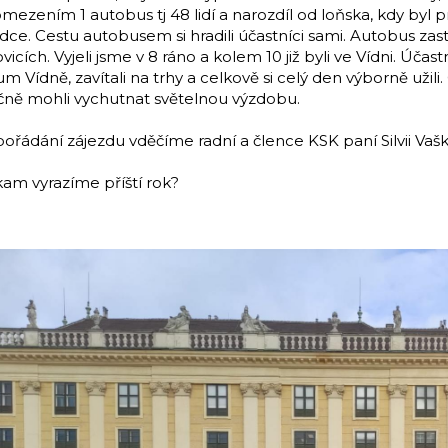
omezením 1 autobus tj 48 lidí a narozdíl od loňska, kdy byl 
dce. Cestu autobusem si hradili účastníci sami. Autobus za
ovicích. Vyjeli jsme v 8 ráno a kolem 10 již byli ve Vídni. Úč
m Vídně, zavítali na trhy a celkově si celý den výborně už
čně mohli vychutnat světelnou výzdobu.
ořádání zájezdu vděčíme radní a člence KSK paní Silvii Vaš
 kam vyrazíme příští rok?