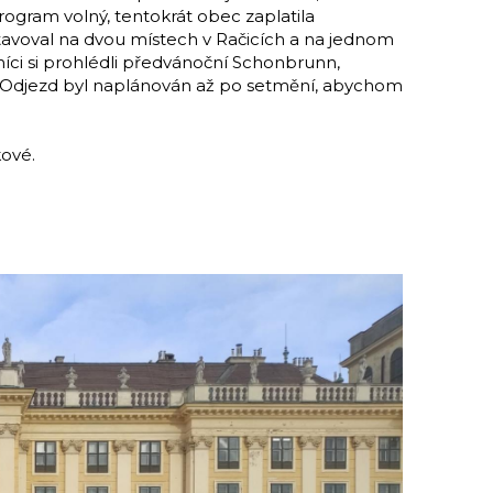
program volný, tentokrát obec zaplatila
stavoval na dvou místech v Račicích a na jednom
astníci si prohlédli předvánoční Schonbrunn,
ili. Odjezd byl naplánován až po setmění, abychom
kové.