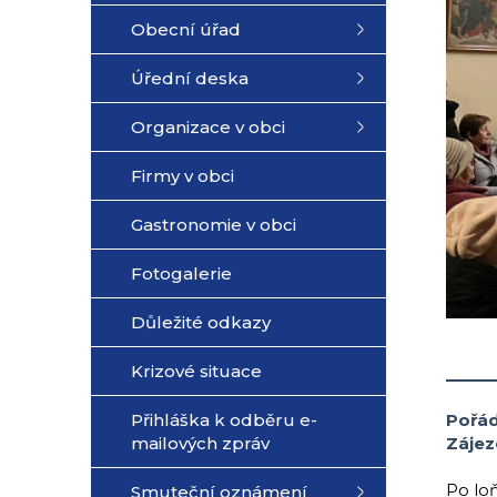
Obecní úřad
Úřední deska
Organizace v obci
Firmy v obci
Gastronomie v obci
Fotogalerie
Důležité odkazy
___
Krizové situace
Pořá
Přihláška k odběru e-
Zájez
mailových zpráv
Po lo
Smuteční oznámení