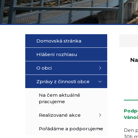
Domovská stránka
Hlášení rozhlasu
Na
O obci
Zprávy z činnosti obce
Na čem aktuálně
___
pracujeme
Podp
Realizované akce
Vánoč
Pořádáme a podporujeme
Den p
30ti 