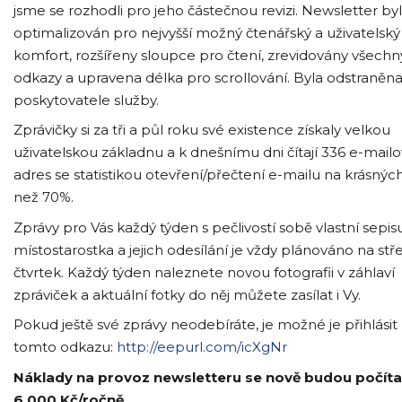
jsme se rozhodli pro jeho částečnou revizi. Newsletter byl
optimalizován pro nejvyšší možný čtenářský a uživatelský
komfort, rozšířeny sloupce pro čtení, zrevidovány všechn
odkazy a upravena délka pro scrollování. Byla odstraněna
poskytovatele služby.
Zprávičky si za tři a půl roku své existence získaly velkou
uživatelskou základnu a k dnešnímu dni čítají 336 e-mail
adres se statistikou otevření/přečtení e-mailu na krásnýc
než 70%.
Zprávy pro Vás každý týden s pečlivostí sobě vlastní sepis
místostarostka a jejich odesílání je vždy plánováno na stř
čtvrtek. Každý týden naleznete novou fotografii v záhlaví
zpráviček a aktuální fotky do něj můžete zasílat i Vy.
Pokud ještě své zprávy neodebíráte, je možné je přihlásit
tomto odkazu:
http://eepurl.com/icXgNr
Náklady na provoz newsletteru se nově budou počíta
6.000 Kč/ročně.