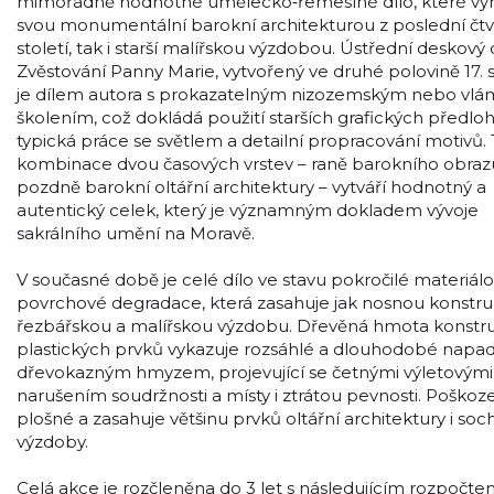
mimořádně hodnotné umělecko‑řemeslné dílo, které vyn
svou monumentální barokní architekturou z poslední čtvr
století, tak i starší malířskou výzdobou. Ústřední deskový
Zvěstování Panny Marie, vytvořený ve druhé polovině 17. st
je dílem autora s prokazatelným nizozemským nebo vl
školením, což dokládá použití starších grafických předloh
typická práce se světlem a detailní propracování motivů.
kombinace dvou časových vrstev – raně barokního obraz
pozdně barokní oltářní architektury – vytváří hodnotný a
autentický celek, který je významným dokladem vývoje
sakrálního umění na Moravě.
V současné době je celé dílo ve stavu pokročilé materiál
povrchové degradace, která zasahuje jak nosnou konstruk
řezbářskou a malířskou výzdobu. Dřevěná hmota konstru
plastických prvků vykazuje rozsáhlé a dlouhodobé napa
dřevokazným hmyzem, projevující se četnými výletovými 
narušením soudržnosti a místy i ztrátou pevnosti. Poškoze
plošné a zasahuje většinu prvků oltářní architektury i soc
výzdoby.
Celá akce je rozčleněna do 3 let s následujícím rozpočte