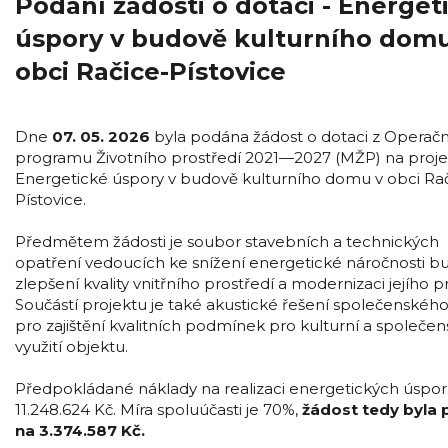
Podání žádosti o dotaci - Energet
úspory v budově kulturního domu
obci Račice-Pístovice
Dne
07. 05. 2026
byla podána žádost o dotaci z Operač
programu Životního prostředí 2021—2027 (MŽP) na proje
Energetické úspory v budově kulturního domu v obci Rač
Pístovice.
Předmětem žádosti je soubor stavebních a technických
opatření vedoucích ke snížení energetické náročnosti b
zlepšení kvality vnitřního prostředí a modernizaci jejího p
Součástí projektu je také akustické řešení společenského
pro zajištění kvalitních podmínek pro kulturní a společe
využití objektu.
Předpokládané náklady na realizaci energetických úspor
11.248.624 Kč. Míra spoluúčasti je 70%,
žádost tedy byla
na 3.374.587 Kč.