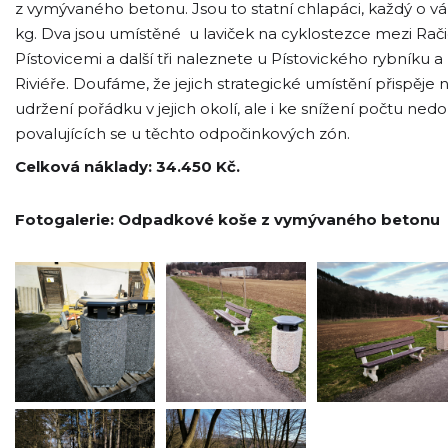
z vymývaného betonu. Jsou to statní chlapáci, každý o v
kg. Dva jsou umístěné u laviček na cyklostezce mezi Rač
Pístovicemi a další tři naleznete u Pístovického rybníku a
Riviéře. Doufáme, že jejich strategické umístění přispěje 
udržení pořádku v jejich okolí, ale i ke snížení počtu ne
povalujících se u těchto odpočinkových zón.
Celková náklady: 34.450 Kč.
Fotogalerie: Odpadkové koše z vymývaného betonu