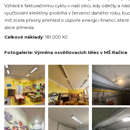
Vzhled k fakturačnímu cyklu v naší obci, kdy odečty a ná
vyučtování elektřiny probíhá v červenci daného roku, b
mít zcela přesný přehled o úspoře energií i financí, které
akce přinesla.
Celkové náklady
: 181.000 Kč
Fotogalerie: Výměna osvětlovacích těles v MŠ Račice