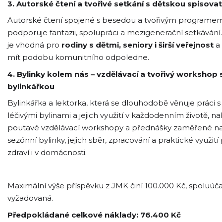
3. Autorské čtení a tvořivé setkání s dětskou spisova
Autorské čtení spojené s besedou a tvořivým programem
podporuje fantazii, spolupráci a mezigenerační setkávání
je vhodná pro
rodiny s dětmi, seniory i širší veřejnost
a
mít podobu komunitního odpoledne.
4.
Bylinky kolem nás – vzdělávací a tvořivý workshop 
bylinkářkou
Bylinkářka a lektorka, která se dlouhodobě věnuje práci s
léčivými bylinami a jejich využití v každodenním životě, n
poutavé vzdělávací workshopy a přednášky zaměřené n
sezónní bylinky, jejich sběr, zpracování a praktické využití
zdraví i v domácnosti.
Maximální výše příspěvku z JMK činí 100.000 Kč, spoluúča
vyžadovaná.
Předpokládané celkové náklady: 76.400 Kč