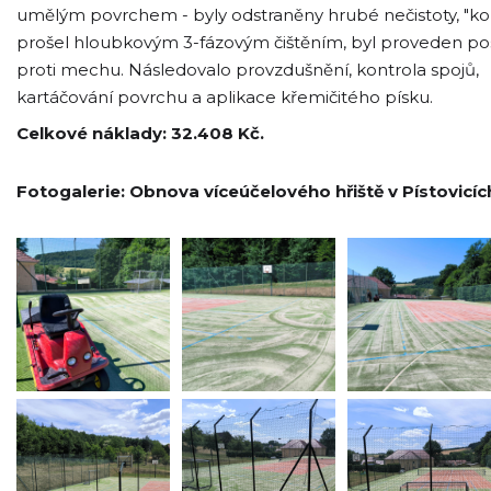
umělým povrchem - byly odstraněny hrubé nečistoty, "k
prošel hloubkovým 3-fázovým čištěním, byl proveden pos
proti mechu. Následovalo provzdušnění, kontrola spojů,
kartáčování povrchu a aplikace křemičitého písku.
Celkové náklady: 32.408 Kč.
Fotogalerie: Obnova víceúčelového hřiště v Pístovicíc