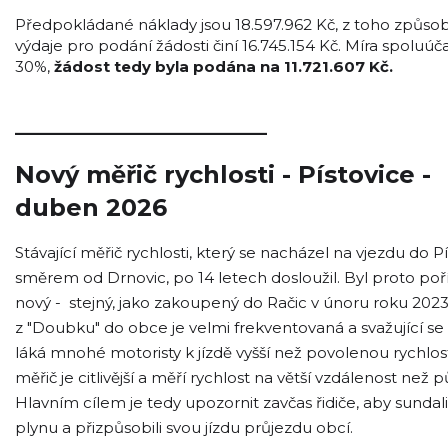
Předpokládané náklady jsou 18.597.962 Kč, z toho způsob
výdaje pro podání žádosti činí 16.745.154 Kč. Míra spoluúčas
30%,
žádost tedy byla podána na 11.721.607 Kč.
_____________________
Nový měřič rychlosti - Pístovice -
duben 2026
Stávající měřič rychlosti, který se nacházel na vjezdu do Pí
směrem od Drnovic, po 14 letech dosloužil. Byl proto poř
nový - stejný, jako zakoupený do Račic v únoru roku 2023
z "Doubku" do obce je velmi frekventovaná a svažující s
láká mnohé motoristy k jízdě vyšší než povolenou rychlos
měřič je citlivější a měří rychlost na větší vzdálenost než 
Hlavním cílem je tedy upozornit zavčas řidiče, aby sundal
plynu a přizpůsobili svou jízdu průjezdu obcí.