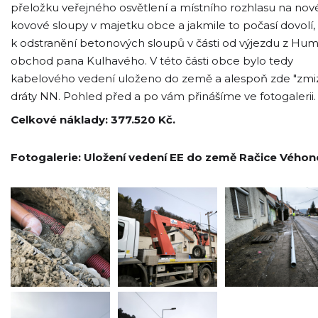
přeložku veřejného osvětlení a místního rozhlasu na nov
kovové sloupy v majetku obce a jakmile to počasí dovolí, 
k odstranění betonových sloupů v části od výjezdu z Hu
obchod pana Kulhavého. V této části obce bylo tedy
kabelového vedení uloženo do země a alespoň zde "zmiz
dráty NN. Pohled před a po vám přinášíme ve fotogalerii
Celkové náklady: 377.520 Kč.
Fotogalerie: Uložení vedení EE do země Račice Vého