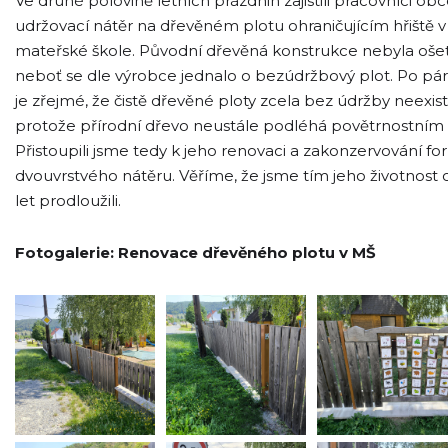
Ve druhé polovině letních prázdnin zajistili pracovníci ob
udržovací nátěr na dřevěném plotu ohraničujícím hřiště v
mateřské škole. Původní dřevěná konstrukce nebyla oše
neboť se dle výrobce jednalo o bezúdržbový plot. Po pár
je zřejmé, že čistě dřevěné ploty zcela bez údržby neexistu
protože přírodní dřevo neustále podléhá povětrnostním 
Přistoupili jsme tedy k jeho renovaci a zakonzervování f
dvouvrstvého nátěru. Věříme, že jsme tím jeho životnost 
let prodloužili.
Fotogalerie: Renovace dřevěného plotu v MŠ