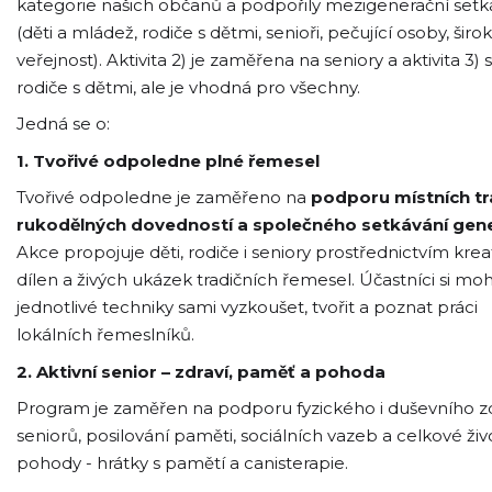
kategorie našich občanů a podpořily mezigenerační setk
(děti a mládež, rodiče s dětmi, senioři, pečující osoby, širo
veřejnost). Aktivita 2) je zaměřena na seniory a aktivita 3) 
rodiče s dětmi, ale je vhodná pro všechny.
Jedná se o:
1. Tvořivé odpoledne plné řemesel
Tvořivé odpoledne je zaměřeno na
podporu místních tr
rukodělných dovedností a společného setkávání gene
Akce propojuje děti, rodiče i seniory prostřednictvím krea
dílen a živých ukázek tradičních řemesel. Účastníci si mo
jednotlivé techniky sami vyzkoušet, tvořit a poznat práci
lokálních řemeslníků.
2.
Aktivní senior – zdraví, paměť a pohoda
Program je zaměřen na podporu fyzického i duševního zd
seniorů, posilování paměti, sociálních vazeb a celkové živ
pohody - hrátky s pamětí a canisterapie.