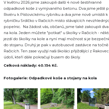
V květnu 2026 jsme zakoupili další 4 nové šestihranné
odpadkové koše z vymývaného betonu. Dva jsme ještě př
Riviéru k Pístovickému rybníku a dva jsme nově umístili k
rybníčku Srdíčko v Račicích místo stávajících nevzhledný
popelnic. Na žádost vás, občanů, jsme také zakoupili dva
na kola. Jeden můžete "potkat" u školky v Račicích - někt
jezdí do školky na kole a nyní mají možnost si je bezpečně
do stojanu. Druhý je pak v autobusové zastávce na točně
Račicích. Ten zase využijí naši školáci přijíždějící z Rakov
údolí, kteří dále pokračují busem do školy.
Celková náklady: 40.154 Kč.
Fotogalerie: Odpadkové koše a stojany na kola