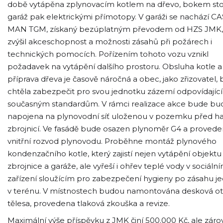
době vytápěna zplynovacím kotlem na dřevo, bokem stoj
garáž pak elektrickými přímotopy. V garáži se nachází CA
MAN TGM, získaný bezúplatným převodem od HZS JMK, 
zvýšil akceschopnost a možnosti zásahů při požárech i
technických pomocích. Pořízením tohoto vozu vznikl
požadavek na vytápění dalšího prostoru. Obsluha kotle a
příprava dřeva je časově náročná a obec, jako zřizovatel, 
chtěla zabezpečit pro svou jednotku zázemí odpovídající
současným standardům. V rámci realizace akce bude bu
napojena na plynovodní síť uloženou v pozemku před ha
zbrojnicí. Ve fasádě bude osazen plynoměr G4 a provede
vnitřní rozvod plynovodu. Proběhne montáž plynového
kondenzačního kotle, který zajistí nejen vytápění objektu
zbrojnice a garáže, ale vyřeší i ohřev teplé vody v sociáln
zařízení sloužícím pro zabezpečení hygieny po zásahu j
v terénu. V místnostech budou namontována desková o
tělesa, provedena tlaková zkouška a revize.
Maximální výše příspěvku z JMK činí 500.000 Kč, ale zár