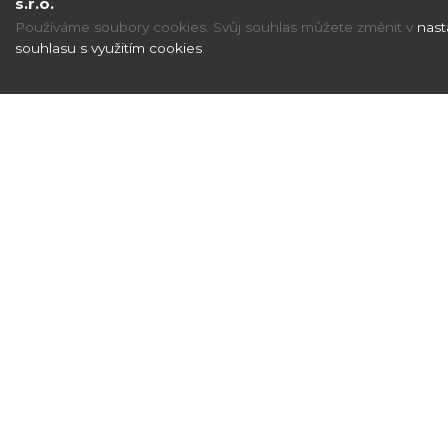
s.r.o.
Používáme soubory cookies. Svůj souhlas můžete změnit v
nast
souhlasu s využitím cookies
.