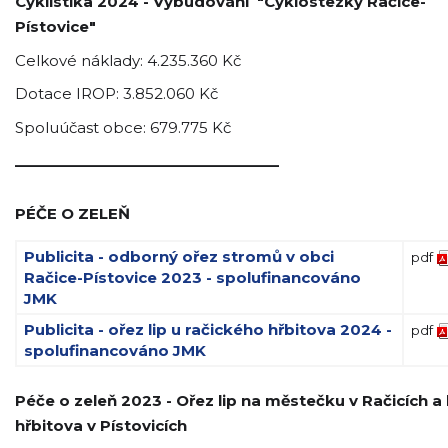
Cyklistika 2024 - Vybudování "Cyklostezky Račice-
Pístovice"
Celkové náklady: 4.235.360 Kč
Dotace IROP: 3.852.060 Kč
Spoluúčast obce: 679.775 Kč
_________________________________
PÉČE O ZELEŇ
Publicita - odborný ořez stromů v obci
pdf
Račice-Pístovice 2023 - spolufinancováno
JMK
Publicita - ořez lip u račického hřbitova 2024 -
pdf
spolufinancováno JMK
Péče o zeleň 2023 - Ořez lip na městečku v Račicích a 
hřbitova v Pístovicích