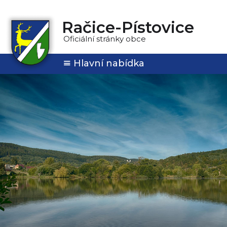
Račice-Pístovice
Oficiální stránky obce
Hlavní nabídka