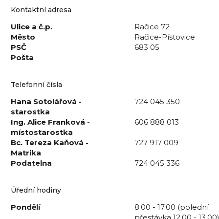
Kontaktní adresa
Ulice a č.p.
Račice 72
Město
Račice-Pístovice
PSČ
683 05
Pošta
Telefonní čísla
Hana Sotolářová -
724 045 350
starostka
Ing. Alice Franková -
606 888 013
místostarostka
Bc. Tereza Kaňová -
727 917 009
Matrika
Podatelna
724 045 336
Úřední hodiny
Pondělí
8.00 - 17.00 (polední
přestávka 12.00 - 13.00