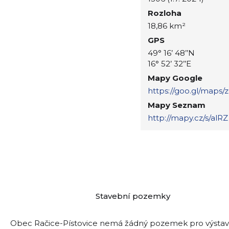
Rozloha
18,86 km²
GPS
49° 16’ 48’’N
16° 52’ 32’’E
Mapy Google
https://goo.gl/maps
Mapy Seznam
http://mapy.cz/s/alRZ
Stavební pozemky
Obec Račice-Pístovice nemá žádný pozemek pro výsta