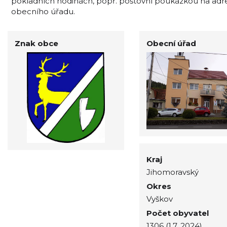
pokladních hodinách, popř. poštovní poukázkou na adr
obecního úřadu.
Znak obce
Obecní úřad
Kraj
Jihomoravský
Okres
Vyškov
Počet obyvatel
1306 (1.7. 2024)