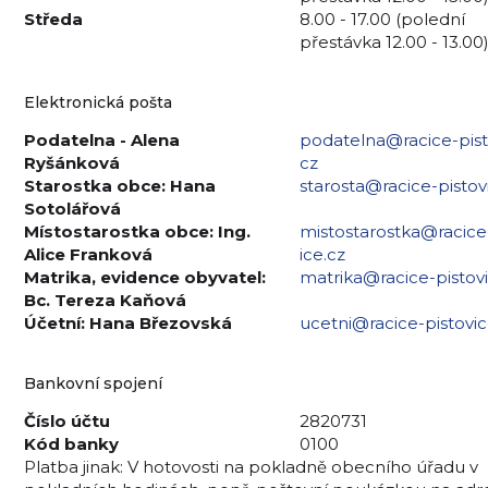
Středa
8.00 - 17.00 (polední
přestávka 12.00 - 13.00
Elektronická pošta
Podatelna - Alena
podatelna@racice-pist
Ryšánková
cz
Starostka obce: Hana
starosta@racice-pistov
Sotolářová
Místostarostka obce: Ing.
mistostarostka@racice
Alice Franková
ice.cz
Matrika, evidence obyvatel:
matrika@racice-pistovi
Bc. Tereza Kaňová
Účetní: Hana Březovská
ucetni@racice-pistovic
Bankovní spojení
Číslo účtu
2820731
Kód banky
0100
Platba jinak: V hotovosti na pokladně obecního úřadu v