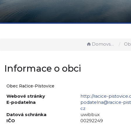
Domovská stránka
Obec
Informace o obci
Obec Račice-Pístovice
Webové stránky
http://racice-pistovice.
E-podatelna
podatelna@racice-pist
cz
Datová schránka
uwibbux
IČO
00292249