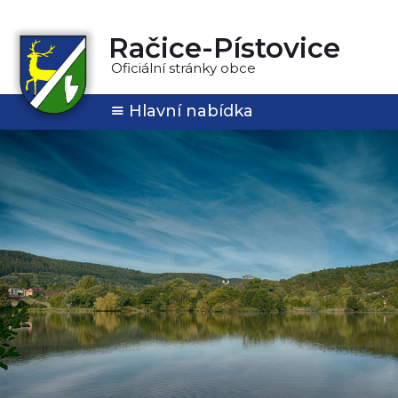
Račice-Pístovice
Oficiální stránky obce
Hlavní nabídka