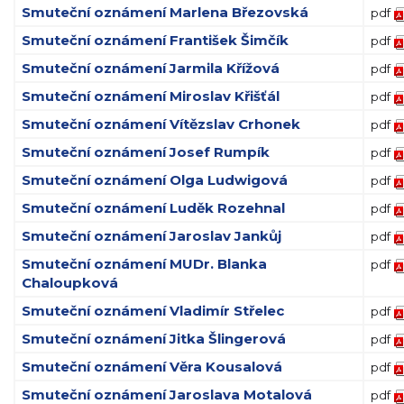
Smuteční oznámení Marlena Březovská
pdf
Smuteční oznámení František Šimčík
pdf
Smuteční oznámení Jarmila Křížová
pdf
Smuteční oznámení Miroslav Křišťál
pdf
Smuteční oznámení Vítězslav Crhonek
pdf
Smuteční oznámení Josef Rumpík
pdf
Smuteční oznámení Olga Ludwigová
pdf
Smuteční oznámení Luděk Rozehnal
pdf
Smuteční oznámení Jaroslav Jankůj
pdf
Smuteční oznámení MUDr. Blanka
pdf
Chaloupková
Smuteční oznámení Vladimír Střelec
pdf
Smuteční oznámení Jitka Šlingerová
pdf
Smuteční oznámení Věra Kousalová
pdf
Smuteční oznámení Jaroslava Motalová
pdf