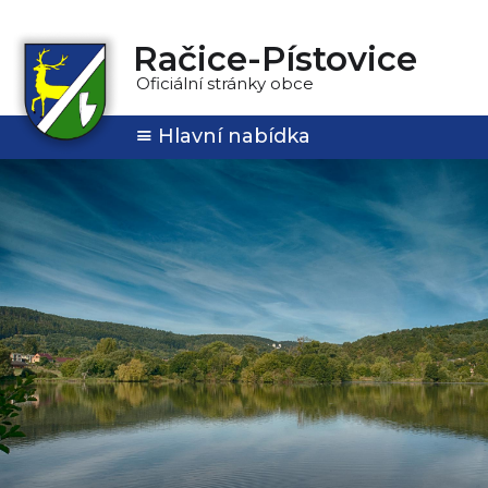
Račice-Pístovice
Oficiální stránky obce
Hlavní nabídka