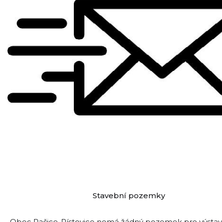
Stavební pozemky
Obec Račice-Pístovice nemá žádný pozemek pro výsta