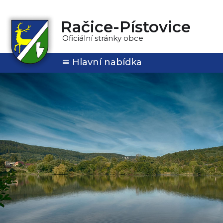
Račice-Pístovice
Oficiální stránky obce
Hlavní nabídka