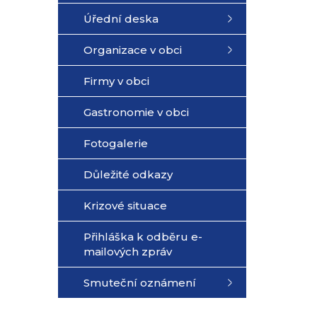
Úřední deska
Organizace v obci
Firmy v obci
Gastronomie v obci
Fotogalerie
Důležité odkazy
Krizové situace
Přihláška k odběru e-
mailových zpráv
Smuteční oznámení