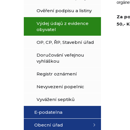
orgáne
Ověření podpisu a listiny
Za po
Výdej údajů z evidence
50,- K
obyvatel
OP, CP, ŘP, Stavební úřad
Doručování veřejnou
vyhláškou
Registr oznámení
Nevyvezení popelnic
Vyvážení septiků
E-podatelna
Obecní úřad