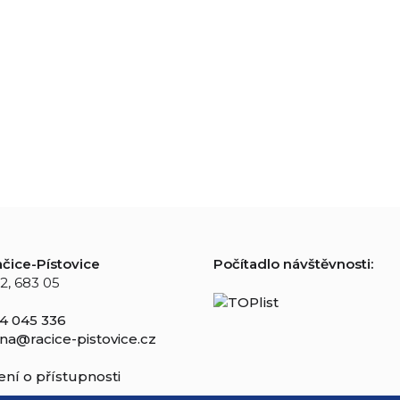
čice-Pístovice
Počítadlo návštěvnosti:
2, 683 05
4 045 336
na@racice-pistovice.cz
ní o přístupnosti