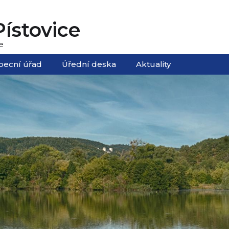
ístovice
e
becní úřad
Úřední deska
Aktuality