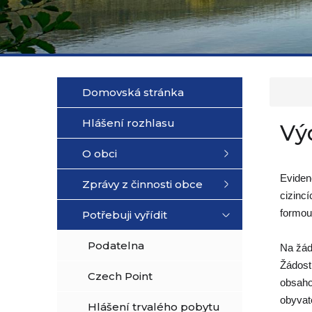
Domovská stránka
Hlášení rozhlasu
Vý
O obci
Eviden
Zprávy z činnosti obce
cizinc
formou
Potřebuji vyřídit
Podatelna
Na žád
Žádost
Czech Point
obsaho
obyvat
Hlášení trvalého pobytu