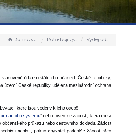
Domovská stránka
Potřebuji vyřídit
Výdej údajů z evidence obyvatel
stanovené údaje o státních občanech České republiky,
 na území České republiky udělena mezinárodní ochrana
byvatel, které jsou vedeny k jeho osobě.
informačního systému
" nebo písemné žádosti, která musí
íslo občanského průkazu nebo cestovního dokladu. Žádost
podpisu neplatí, pokud obyvatel podepíše žádost před