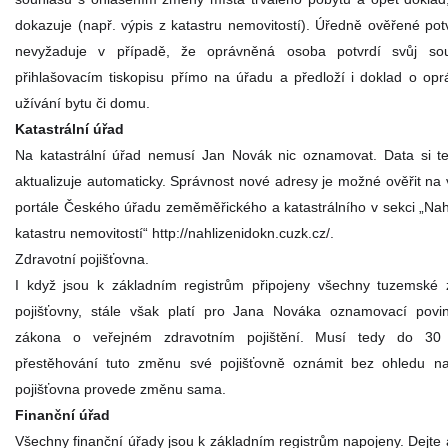
dokazuje (např. výpis z katastru nemovitostí). Úředně ověřené pot
nevyžaduje v případě, že oprávněná osoba potvrdí svůj so
přihlašovacím tiskopisu přímo na úřadu a předloží i doklad o opr
užívání bytu či domu.
Katastrální úřad
Na katastrální úřad nemusí Jan Novák nic oznamovat. Data si t
aktualizuje automaticky. Správnost nové adresy je možné ověřit na
portále Českého úřadu zeměměřického a katastrálního v sekci „Nah
katastru nemovitostí“ http://nahlizenidokn.cuzk.cz/.
Zdravotní pojišťovna.
I když jsou k základním registrům připojeny všechny tuzemské 
pojišťovny, stále však platí pro Jana Nováka oznamovací povi
zákona o veřejném zdravotním pojištění. Musí tedy do 3
přestěhování tuto změnu své pojišťovně oznámit bez ohledu na
pojišťovna provede změnu sama.
Finanční úřad
Všechny finanční úřady jsou k základním registrům napojeny. Dejte 