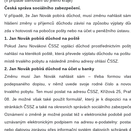
(v případě stěhování do jiného kraje)
Česká správa sociálního zabezpečení.
V případě, že Jan Novák pobírá důchod, musí změnu nahlásit sá
hlášení změny u příjemců důchodu závisí na způsobu výplaty důc
zda v hotovosti na pobočce pošty nebo na účet u peněžního ústavu.
1. Jan Novák pobírá důchod na poště
Pokud Janu Novákovi ČSSZ vyplácí důchod prostřednictvím pošt
nahlásí na kterékoli poště, která převede výplatu důchodu na pošt
místě trvalého pobytu a následně změnu adresy ohlásí ČSSZ.
2. Jan Novák pobírá důchod na účet u banky
Změnu musí Jan Novák nahlásit sám – třeba formou vlas
podepsaného dopisu, v němž uvede svoje rodné číslo a novo
trvalého pobytu. Ten musí poslat na adresu ČSSZ, Křížová 25, Pra
08. Je možné však také použít formulář, který je k dispozici na
stránkách ČSSZ a také na okresních správách sociálního zabezpeče
Oznámení o změně je možné poslat též v elektronické podobě p
uznávaným elektronickým podpisem na adresu e-podatelny: post
nebo datovou zprávou přes informační systém datových schránek 