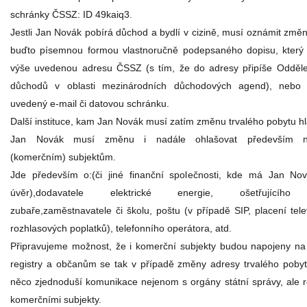
schránky ČSSZ: ID 49kaiq3.
Jestli Jan Novák pobírá důchod a bydlí v cizině, musí oznámit změ
buďto písemnou formou vlastnoručně podepsaného dopisu, který
výše uvedenou adresu ČSSZ (s tím, že do adresy připíše Odděle
důchodů v oblasti mezinárodních důchodových agend), nebo
uvedený e-mail či datovou schránku.
Další instituce, kam Jan Novák musí zatím změnu trvalého pobytu hlá
Jan Novák musí změnu i nadále ohlašovat především ne
(komerčním) subjektům.
Jde především o:(či jiné finanční společnosti, kde má Jan No
úvěr),dodavatele elektrické energie, ošetřujícího 
zubaře,zaměstnavatele či školu, poštu (v případě SIP, placení tele
rozhlasových poplatků), telefonního operátora, atd.
Připravujeme možnost, že i komerční subjekty budou napojeny na
registry a občanům se tak v případě změny adresy trvalého poby
něco zjednoduší komunikace nejenom s orgány státní správy, ale r
komerčními subjekty.