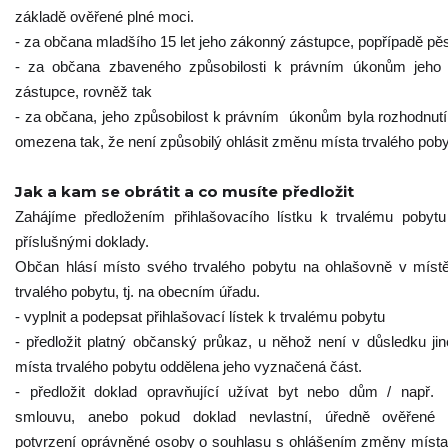
základě ověřené plné moci.
- za občana mladšího 15 let jeho zákonný zástupce, popřípadě pě
- za občana zbaveného způsobilosti k právním úkonům jeho
zástupce, rovněž tak
- za občana, jeho způsobilost k právním úkonům byla rozhodnu
omezena tak, že není způsobilý ohlásit změnu místa trvalého pob
Jak a kam se obrátit a co musíte předložit
Zahájíme předložením přihlašovacího lístku k trvalému pobytu
příslušnými doklady.
Občan hlásí místo svého trvalého pobytu na ohlašovně v míst
trvalého pobytu, tj. na obecním úřadu.
- vyplnit a podepsat přihlašovací lístek k trvalému pobytu
- předložit platný občanský průkaz, u něhož není v důsledku j
místa trvalého pobytu oddělena jeho vyznačená část.
- předložit doklad opravňující užívat byt nebo dům / např.
smlouvu, anebo pokud doklad nevlastní, úředně ověřené
potvrzení oprávněné osoby o souhlasu s ohlášením změny místa