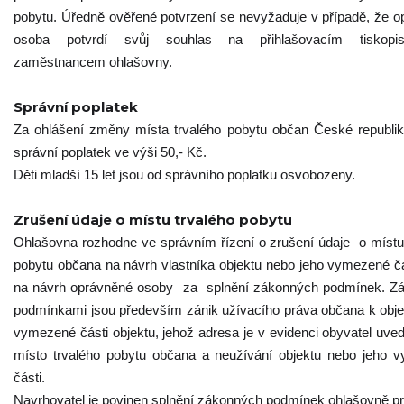
pobytu. Úředně ověřené potvrzení se nevyžaduje v případě, že 
osoba potvrdí svůj souhlas na přihlašovacím tiskopi
zaměstnancem ohlašovny.
Správní poplatek
Za ohlášení změny místa trvalého pobytu občan České republik
správní poplatek ve výši 50,- Kč.
Děti mladší 15 let jsou od správního poplatku osvobozeny.
Zrušení údaje o místu trvalého pobytu
Ohlašovna rozhodne ve správním řízení o zrušení údaje o místu
pobytu občana na návrh vlastníka objektu nebo jeho vymezené č
na návrh oprávněné osoby za splnění zákonných podmínek. Z
podmínkami jsou především zánik užívacího práva občana k obj
vymezené části objektu, jehož adresa je v evidenci obyvatel uve
místo trvalého pobytu občana a neužívání objektu nebo jeho 
části.
Navrhovatel je povinen splnění zákonných podmínek ohlašovně pr