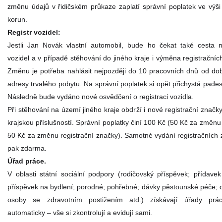
změnu údajů v řidičském průkaze zaplatí správní poplatek ve výši
korun.
Registr vozidel:
Jestli Jan Novák vlastní automobil, bude ho čekat také cesta n
vozidel a v případě stěhování do jiného kraje i výměna registračníc
Změnu je potřeba nahlásit nejpozději do 10 pracovních dnů od d
adresy trvalého pobytu. Na správní poplatek si opět přichystá pades
Následně bude vydáno nové osvědčení o registraci vozidla.
Při stěhování na území jiného kraje obdrží i nové registrační značk
krajskou příslušností. Správní poplatky činí 100 Kč (50 Kč za změnu
50 Kč za změnu registrační značky). Samotné vydání registračních 
pak zdarma.
Úřad práce.
V oblasti státní sociální podpory (rodičovský příspěvek; přídavek
příspěvek na bydlení; porodné; pohřebné; dávky pěstounské péče; 
osoby se zdravotním postižením atd.) získávají úřady prá
automaticky – vše si zkontrolují a evidují sami.