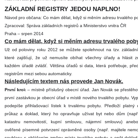
ZÁKLADNÍ REGISTRY JEDOU NAPLNO!
Návod pro občana: Co mám dělat, když si měním adresu trvalého p
Zpracoval: Správa základních registrů a Ministerstvo vnitra ČR
Praha – srpen 2014
Co mám dělat, když si měním adresu trvalého pob
Už od poloviny roku 2012 se můžete spolehnout na tzv. základní 
které zajišťují, že už nemusíte obíhat všechny úřady a hlásit
každém úřadě zvlášť. Většina úřadů si data, která potřebuje, pře
registrům mezi sebou automaticky.
Následujícím textem nás provede Jan Novák.
První kro
k – místně příslušný obecní úřad. Jan Novák se přestěho
první zastávkou je obecní úřad v místě nového trvalého pobytu. Vyp
podepíše přihlašovací lístek k trvalému pobytu. Předloží platný
průkaz a doklad, který ho opravňuje užívat byt nebo dům (např
katastru nemovitostí, kupní smlouvu, nájemní smlouvu) aneb
ověřené písemné potvrzení oprávněné osoby (např. majitele nemov
souhlasu s ohlášením změny místa trvalého pobytu a opět doklad,