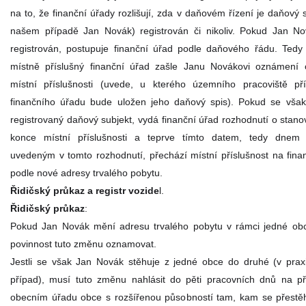
na to, že finanční úřady rozlišují, zda v daňovém řízení je daňový s
našem případě Jan Novák) registrován či nikoliv. Pokud Jan N
registrován, postupuje finanční úřad podle daňového řádu. Ted
místně příslušný finanční úřad zašle Janu Novákovi oznámení
místní příslušnosti (uvede, u kterého územního pracoviště př
finančního úřadu bude uložen jeho daňový spis). Pokud se vša
registrovaný daňový subjekt, vydá finanční úřad rozhodnutí o stano
konce místní příslušnosti a teprve tímto datem, tedy dnem 
uvedeným v tomto rozhodnutí, přechází místní příslušnost na fina
podle nové adresy trvalého pobytu.
Řidičský průkaz a registr vozide
l.
Řidičský průkaz
:
Pokud Jan Novák mění adresu trvalého pobytu v rámci jedné ob
povinnost tuto změnu oznamovat.
Jestli se však Jan Novák stěhuje z jedné obce do druhé (v praxi
případ), musí tuto změnu nahlásit do pěti pracovních dnů na p
obecním úřadu obce s rozšířenou působností tam, kam se přestě