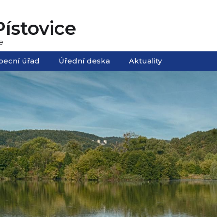
ístovice
e
becní úřad
Úřední deska
Aktuality