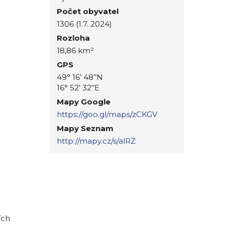
Počet obyvatel
1306 (1.7. 2024)
Rozloha
18,86 km²
GPS
49° 16’ 48’’N
16° 52’ 32’’E
Mapy Google
https://goo.gl/maps/zCKGV
Mapy Seznam
http://mapy.cz/s/alRZ
ích