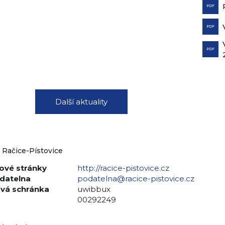
PDF
PDF
PDF
Další aktuality
 Račice-Pístovice
vé stránky
http://racice-pistovice.cz
datelna
podatelna@racice-pistovice.cz
vá schránka
uwibbux
00292249