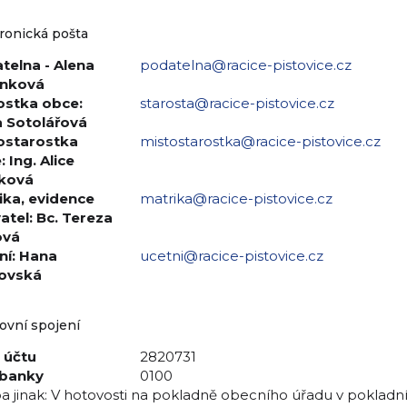
ronická pošta
telna - Alena
podatelna@racice-pistovice.cz
ánková
ostka obce:
starosta@racice-pistovice.cz
 Sotolářová
ostarostka
mistostarostka@racice-pistovice.cz
 Ing. Alice
ková
ika, evidence
matrika@racice-pistovice.cz
atel: Bc. Tereza
ová
ní: Hana
ucetni@racice-pistovice.cz
ovská
ovní spojení
o účtu
2820731
banky
0100
a jinak: V hotovosti na pokladně obecního úřadu v pokladn