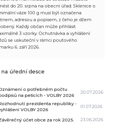
inést do 20. srpna na obecní úřad. Sklenice o
nimální váze 100 g musí být označena
énem, adresou a popisem, z čeho je džem
robený. Každý občan může přihlásit
ximálně 3 vzorky. Ochutnávka a vyhlášení
tězů se uskuteční v rámci pouťového
rmarku 6. září 2026.
 na úřední desce
Oznámení o potřebném počtu
20.07.2026
podpisů na peticích - VOLBY 2026
Rozhodnutí prezidenta republiky -
01.07.2026
vyhlášení VOLBY 2026
23.06.2026
Závěrečný účet obce za rok 2025.