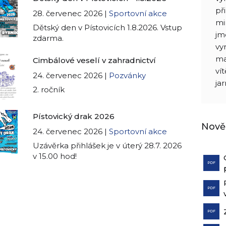
př
28. červenec 2026 |
Sportovní akce
mi
Dětský den v Pístovicích 1.8.2026. Vstup
jm
zdarma.
vy
ma
Cimbálové veselí v zahradnictví
ví
24. červenec 2026 |
Pozvánky
ja
2. ročník
Pístovický drak 2026
Nově
24. červenec 2026 |
Sportovní akce
Uzávěrka přihlášek je v úterý 28.7. 2026
v 15.00 hod!
PDF
PDF
PDF