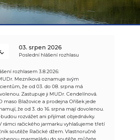
03. srpen 2026
Poslední hlášení rozhlasu
ášení rozhlasem 3.8.2026:
 MUDr. Mezníková oznamuje svým
cientům, že od 03. do 08. srpna má
volenou. Zastupuje ji MUDr. Cendelínová.
 D maso Blažovice a prodejna Oříšek jede
namují, že od 3. do 16. srpna mají dovolenou.
budou rozvážet ani přijímat objednávky.
 V rámci račického jarmarku vyhlašujeme třetí
čník soutěže Račické džem. Vlastnoručně
robenou marmeládu do soutěže můžete