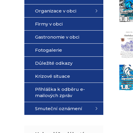
Organizace v obci
Firmy v obci
Gastronomie v obci
Fotogalerie
Důležité odkazy
Krizové situace
Přihláška k odběru e-
mailových zpráv
Smuteční oznámení