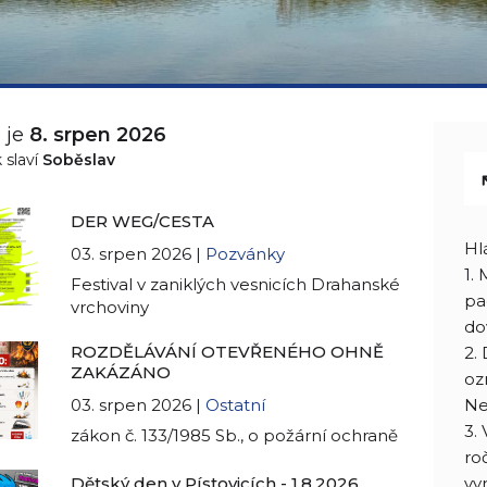
 je
8. srpen 2026
 slaví
Soběslav
DER WEG/CESTA
Hl
03. srpen 2026 |
Pozvánky
1.
Festival v zaniklých vesnicích Drahanské
pa
vrchoviny
do
ROZDĚLÁVÁNÍ OTEVŘENÉHO OHNĚ
2.
ZAKÁZÁNO
oz
03. srpen 2026 |
Ostatní
Ne
3.
zákon č. 133/1985 Sb., o požární ochraně
ro
Dětský den v Pístovicích - 1.8.2026
vy