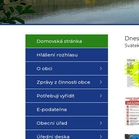
Dnes
Domovská stránka
Svátek
Hlášení rozhlasu
O obci
Zprávy z činnosti obce
Potřebuji vyřídit
E-podatelna
Obecní úřad
Úřední deska