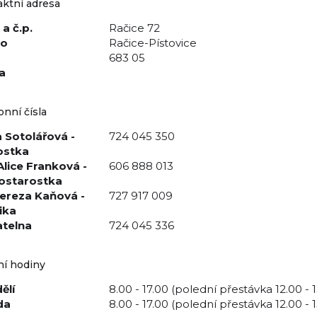
ktní adresa
 a č.p.
Račice 72
to
Račice-Pístovice
683 05
a
onní čísla
 Sotolářová -
724 045 350
ostka
Alice Franková -
606 888 013
ostarostka
Tereza Kaňová -
727 917 009
ika
telna
724 045 336
ní hodiny
ělí
8.00 - 17.00 (polední přestávka 12.00 - 
da
8.00 - 17.00 (polední přestávka 12.00 - 