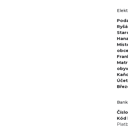
Elekt
Poda
Ryš
Star
Hana
Míst
obce:
Fran
Matr
obyv
Kaň
Účet
Břez
Bank
Čísl
Kód 
Platb