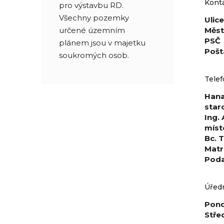
Konta
pro výstavbu RD.
Všechny pozemky
Ulice
určené územním
Měs
PSČ
plánem jsou v majetku
Pošt
soukromých osob.
Telef
Hana
star
Ing. 
míst
Bc. 
Matr
Poda
Úřed
Pond
Stře