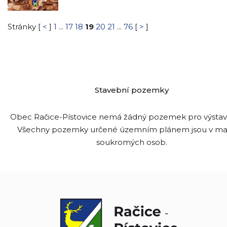
Stránky [
<
]
1
...
17
18
19
20
21
...
76
[
>
]
Stavební pozemky
Obec Račice-Pístovice nemá žádný pozemek pro výsta
Všechny pozemky určené územním plánem jsou v ma
soukromých osob.