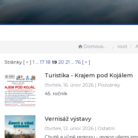
Domovská stránka
root
A
Stránky [
<
]
1
...
17
18
19
20
21
...
76
[
>
]
Turistika - Krajem pod Kojálem
čtvrtek, 16. únor 2026 | Pozvánky
45. ročník
Vernisáž výstavy
čtvrtek, 12. únor 2026 | Ostatní
Chutě a vůně regionu - region všemi sm