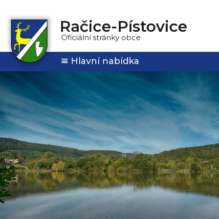
Račice-Pístovice
Oficiální stránky obce
Hlavní nabídka