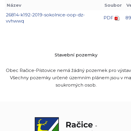
Název
Soubor
V
26814-k192-2019-sokolnice-oop-dz-
PDF
89
vvhwwq
Stavební pozemky
Obec Račice-Pístovice nemá žádný pozemek pro výsta
Všechny pozemky určené územním plánem jsou v ma
soukromých osob.