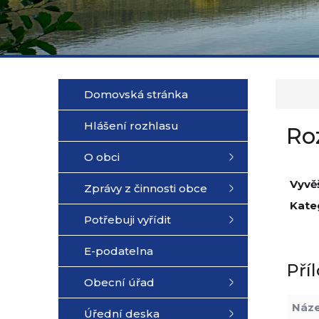
Domovská stránka
Hlášení rozhlasu
Ro
O obci
Vyvě
Zprávy z činnosti obce
Kate
Potřebuji vyřídit
E-podatelna
Pří
Obecní úřad
Náz
Úřední deska