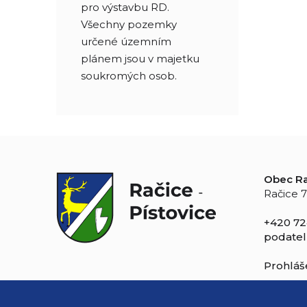
pro výstavbu RD.
Všechny pozemky
určené územním
plánem jsou v majetku
soukromých osob.
Obec Ra
Račice 7
+420 72
podatel
Prohláše