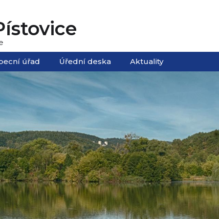
ístovice
e
becní úřad
Úřední deska
Aktuality