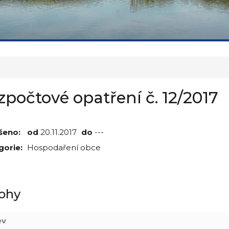
zpočtové opatření č. 12/2017
šeno:
od
20.11.2017
do
---
gorie:
Hospodaření obce
lohy
ev