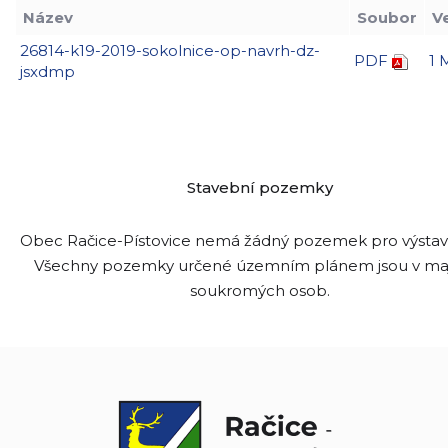
Název
Soubor
V
26814-k19-2019-sokolnice-op-navrh-dz-
PDF
1 
jsxdmp
Stavební pozemky
Obec Račice-Pístovice nemá žádný pozemek pro výsta
Všechny pozemky určené územním plánem jsou v ma
soukromých osob.