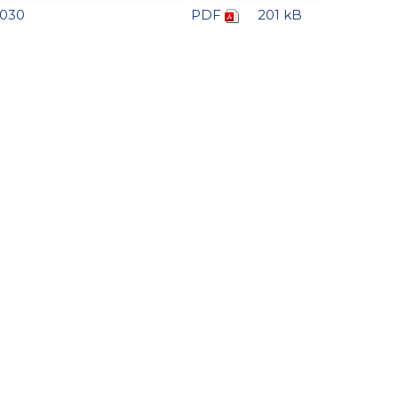
2030
PDF
201 kB