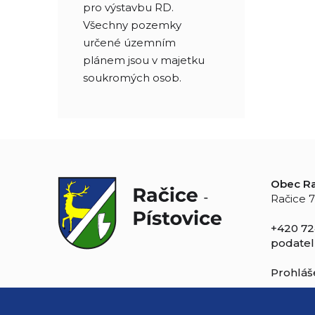
pro výstavbu RD.
Všechny pozemky
určené územním
plánem jsou v majetku
soukromých osob.
Obec Ra
Račice 7
+420 72
podatel
Prohláše