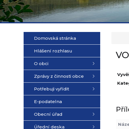
Domovská stránka
Hlášení rozhlasu
VO
O obci
Vyvě
Zprávy z činnosti obce
Kate
Potřebuji vyřídit
E-podatelna
Pří
Obecní úřad
Náz
Úřední deska