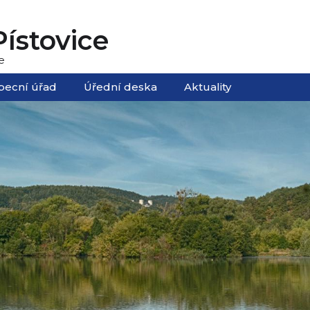
ístovice
e
becní úřad
Úřední deska
Aktuality