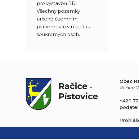
pro výstavbu RD.
Všechny pozemky
určené územním
plánem jsou v majetku
soukromých osob.
Obec Ra
Račice 7
+420 72
podatel
Prohláše