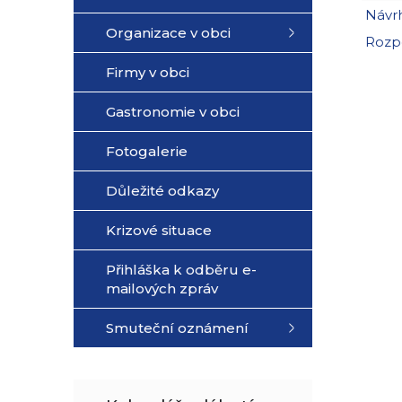
Návrh
Organizace v obci
Rozpo
Firmy v obci
Gastronomie v obci
Fotogalerie
Důležité odkazy
Krizové situace
Přihláška k odběru e-
mailových zpráv
Smuteční oznámení