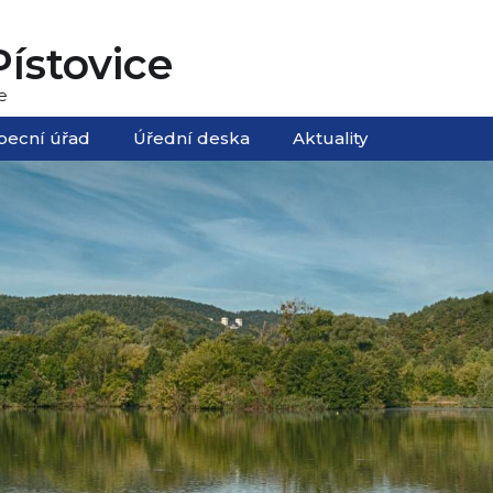
ístovice
e
becní úřad
Úřední deska
Aktuality