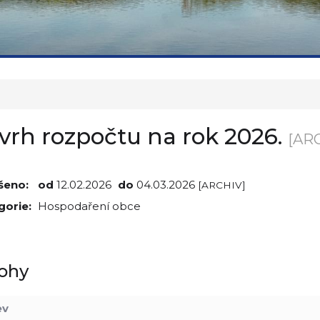
vrh rozpočtu na rok 2026.
[AR
šeno:
od
12.02.2026
do
04.03.2026
[ARCHIV]
gorie:
Hospodaření obce
lohy
ev