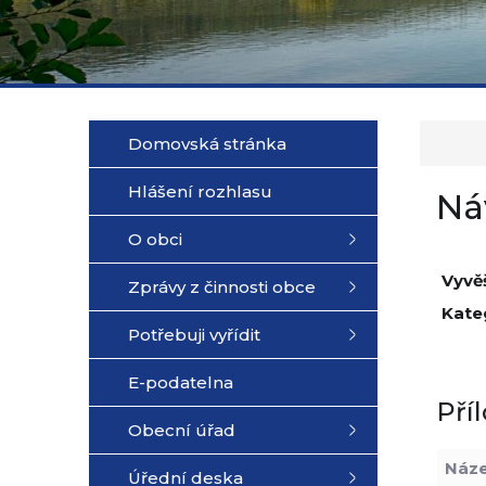
Domovská stránka
Hlášení rozhlasu
Ná
O obci
Vyvě
Zprávy z činnosti obce
Kate
Potřebuji vyřídit
E-podatelna
Pří
Obecní úřad
Náz
Úřední deska