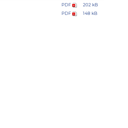
PDF
202 kB
PDF
148 kB