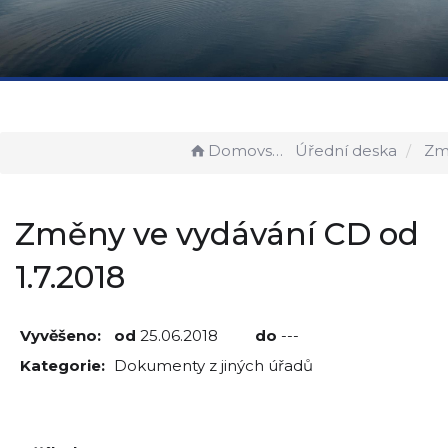
Domovská stránka
Úřední deska
Změny ve vyd
Změny ve vydávání CD od
1.7.2018
Vyvěšeno:
od
25.06.2018
do
---
Kategorie:
Dokumenty z jiných úřadů