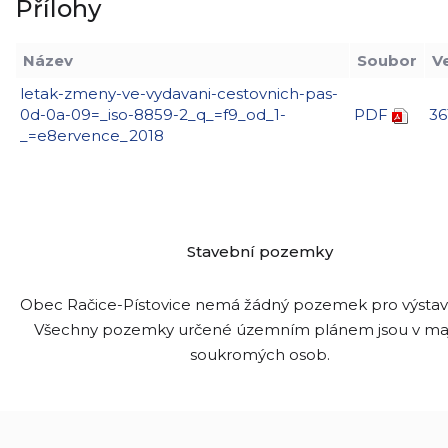
Přílohy
Název
Soubor
V
letak-zmeny-ve-vydavani-cestovnich-pas-
0d-0a-09=_iso-8859-2_q_=f9_od_1-
PDF
36
_=e8ervence_2018
Stavební pozemky
Obec Račice-Pístovice nemá žádný pozemek pro výsta
Všechny pozemky určené územním plánem jsou v ma
soukromých osob.