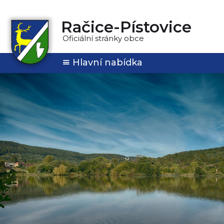
Račice-Pístovice
Oficiální stránky obce
Hlavní nabídka