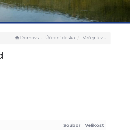
Domovská stránka
Úřední deska
Veřejná vyhláška - finanční úřad
d
Soubor
Velikost