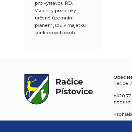
pro výstavbu RD.
Všechny pozemky
určené územním
plánem jsou v majetku
soukromých osob.
Obec Ra
Račice 7
+420 72
podatel
Prohláše