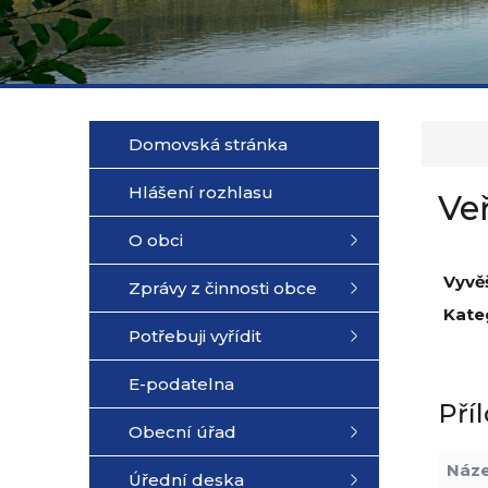
Domovská stránka
Hlášení rozhlasu
Ve
O obci
Vyvě
Zprávy z činnosti obce
Kate
Potřebuji vyřídit
E-podatelna
Pří
Obecní úřad
Náz
Úřední deska