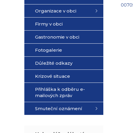
0070
Organizace v obci
Firmy v obci
Gastronomie v obci
Fotogalerie
Důležité odkazy
Krizové situace
Přihláška k odběru e-
mailových zpráv
Smuteční oznámení