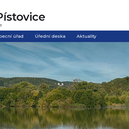
ístovice
e
becní úřad
Úřední deska
Aktuality