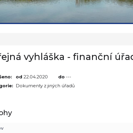
řejná vyhláška - finanční úřa
šeno:
od
22.04.2020
do
---
gorie:
Dokumenty z jiných úřadů
lohy
ev