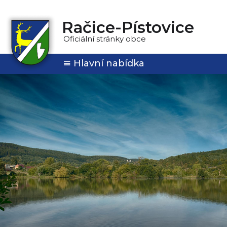
Račice-Pístovice
Oficiální stránky obce
Hlavní nabídka