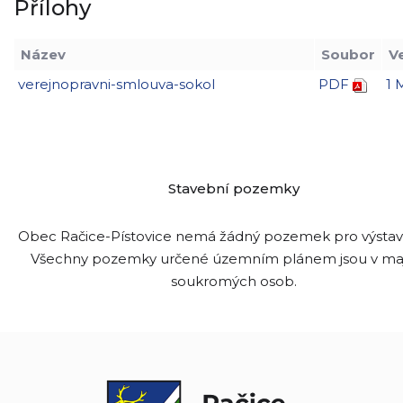
Přílohy
Název
Soubor
V
verejnopravni-smlouva-sokol
PDF
1 
Stavební pozemky
Obec Račice-Pístovice nemá žádný pozemek pro výsta
Všechny pozemky určené územním plánem jsou v ma
soukromých osob.