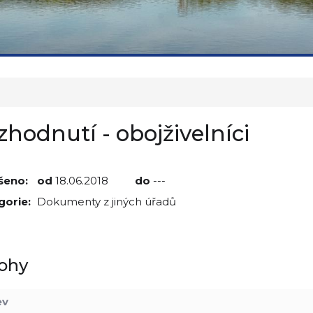
zhodnutí - obojživelníci
šeno:
od
18.06.2018
do
---
gorie:
Dokumenty z jiných úřadů
lohy
ev