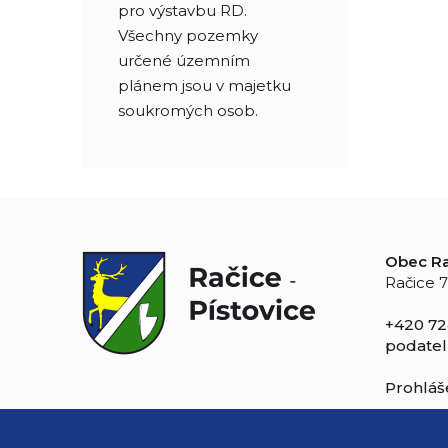
pro výstavbu RD.
Všechny pozemky
určené územním
plánem jsou v majetku
soukromých osob.
Obec Ra
Račice 7
+420 72
podatel
Prohláše