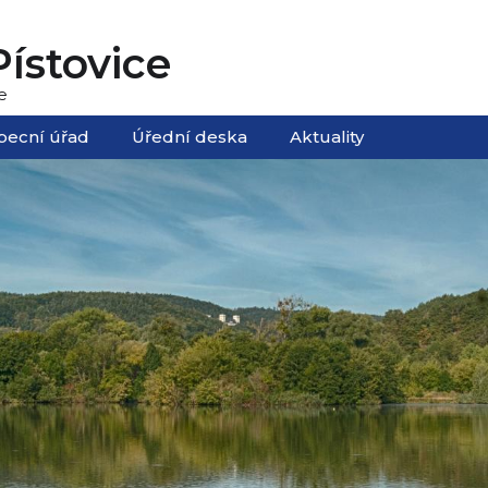
ístovice
e
becní úřad
Úřední deska
Aktuality