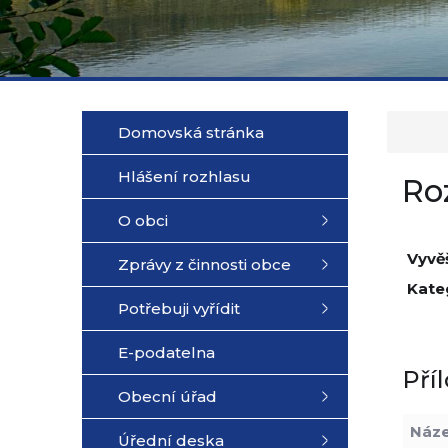
Domovská stránka
Hlášení rozhlasu
Ro
O obci
Vyvě
Zprávy z činnosti obce
Kate
Potřebuji vyřídit
E-podatelna
Pří
Obecní úřad
Náz
Úřední deska