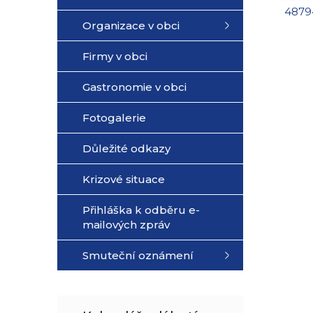
48794
Organizace v obci
Firmy v obci
Gastronomie v obci
Fotogalerie
Důležité odkazy
Krizové situace
Přihláška k odběru e-
mailových zpráv
Smuteční oznámení