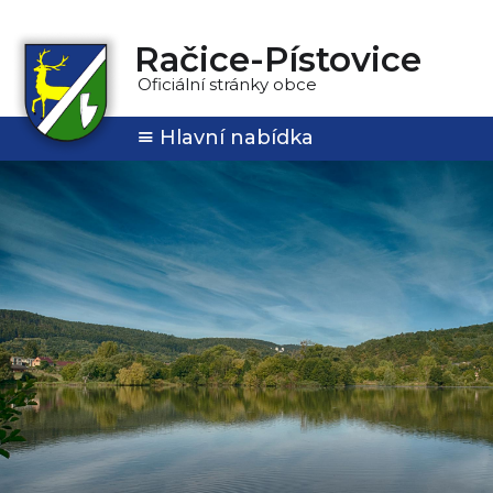
Račice-Pístovice
Oficiální stránky obce
Hlavní nabídka