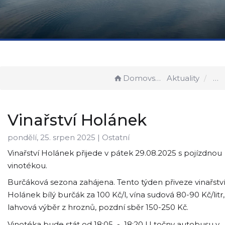
Domovská stránka
Aktuality
Vinařství Holánek
pondělí, 25. srpen 2025 |
Ostatní
Vinařství Holánek přijede v pátek 29.08.2025 s pojízdnou
vinotékou.
Burčáková sezona zahájena. Tento týden přiveze vinařstv
Holánek bílý burčák za 100 Kč/l, vína sudová 80-90 Kč/litr,
lahvová výběr z hroznů, pozdní sběr 150-250 Kč.
Vinotéka bude stát od 18:05 - 18:20 U točny autobusu v