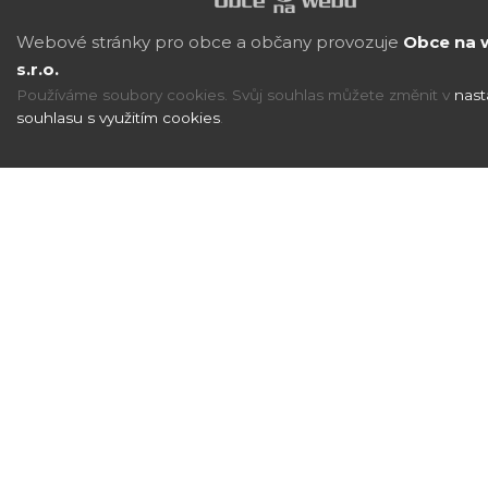
Webové stránky pro obce a občany provozuje
Obce na 
s.r.o.
Používáme soubory cookies. Svůj souhlas můžete změnit v
nast
souhlasu s využitím cookies
.