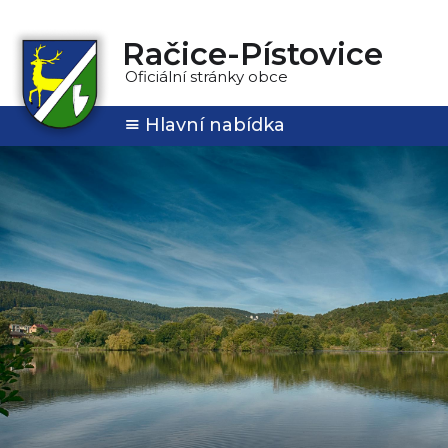
Račice-Pístovice
Oficiální stránky obce
Hlavní nabídka