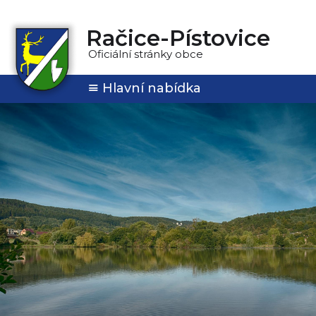
Račice-Pístovice
Oficiální stránky obce
Hlavní nabídka